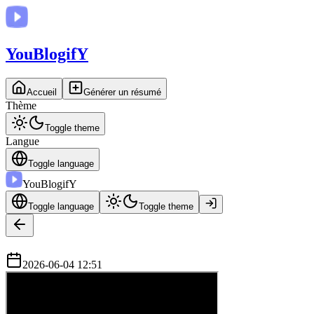
You
BlogifY
Accueil
Générer un résumé
Thème
Toggle theme
Langue
Toggle language
You
BlogifY
Toggle language
Toggle theme
2026-06-04 12:51