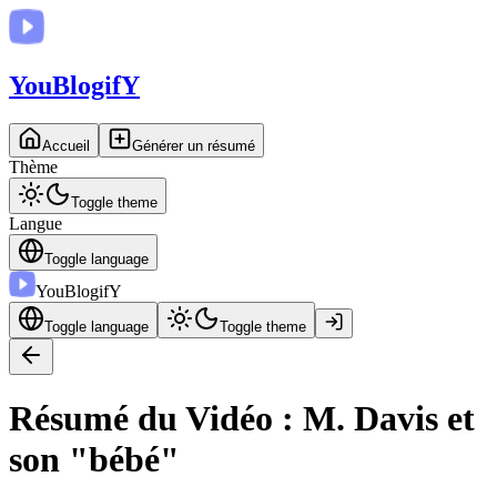
You
BlogifY
Accueil
Générer un résumé
Thème
Toggle theme
Langue
Toggle language
You
BlogifY
Toggle language
Toggle theme
Résumé du Vidéo : M. Davis et
son "bébé"