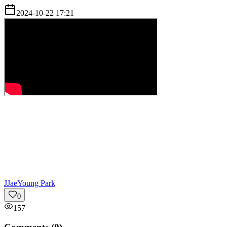
2024-10-22 17:21
J
JaeYoung Park
0
157