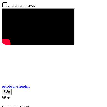
2026-06-03 14:56
p
probablysleeping
0
38