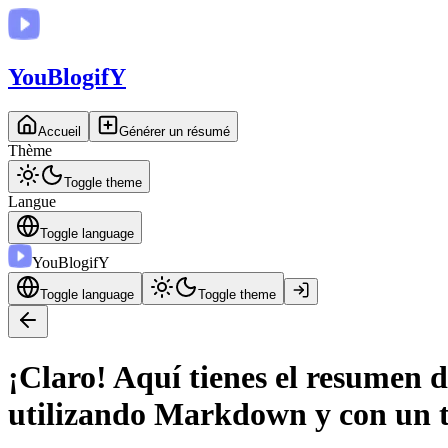
You
BlogifY
Accueil
Générer un résumé
Thème
Toggle theme
Langue
Toggle language
You
BlogifY
Toggle language
Toggle theme
¡Claro! Aquí tienes el resumen 
utilizando Markdown y con un t