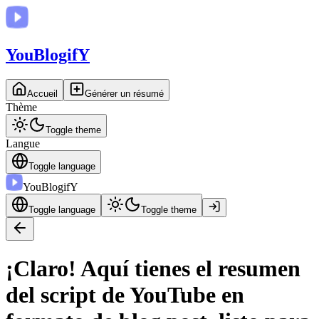
You
BlogifY
Accueil
Générer un résumé
Thème
Toggle theme
Langue
Toggle language
You
BlogifY
Toggle language
Toggle theme
¡Claro! Aquí tienes el resumen
del script de YouTube en