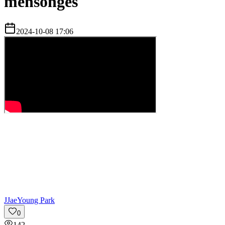
mensonges
2024-10-08 17:06
J
JaeYoung Park
0
142