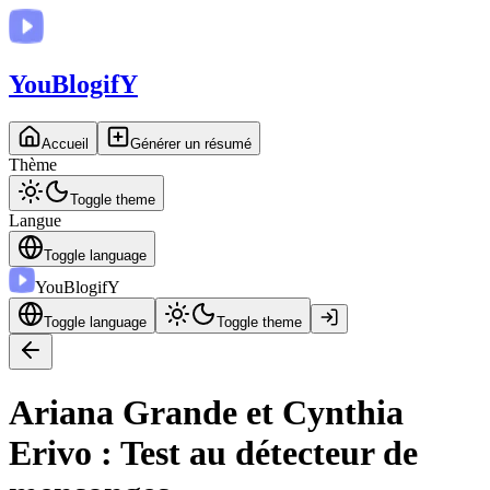
You
BlogifY
Accueil
Générer un résumé
Thème
Toggle theme
Langue
Toggle language
You
BlogifY
Toggle language
Toggle theme
Ariana Grande et Cynthia
Erivo : Test au détecteur de