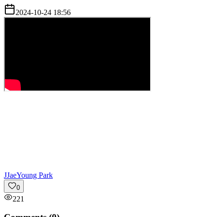
2024-10-24 18:56
J
JaeYoung Park
0
221