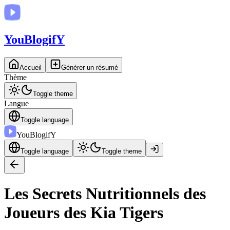
You
BlogifY
Accueil
Générer un résumé
Thème
Toggle theme
Langue
Toggle language
You
BlogifY
Toggle language
Toggle theme
Les Secrets Nutritionnels des
Joueurs des Kia Tigers