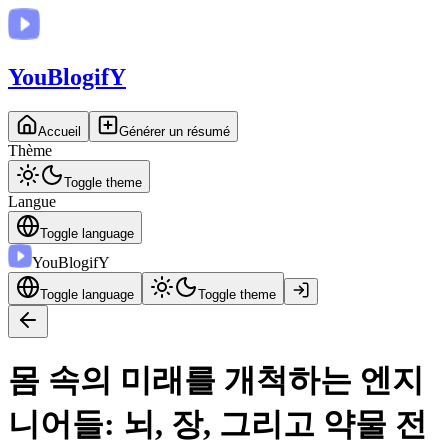
You
BlogifY
Accueil
Générer un résumé
Thème
Toggle theme
Langue
Toggle language
You
BlogifY
Toggle language
Toggle theme
몸 속의 미래를 개척하는 엔지
니어들: 뇌, 장, 그리고 약물 전