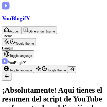
You
BlogifY
Accueil
Générer un résumé
Thème
Toggle theme
Langue
Toggle language
You
BlogifY
Toggle language
Toggle theme
¡Absolutamente! Aquí tienes el
resumen del script de YouTube