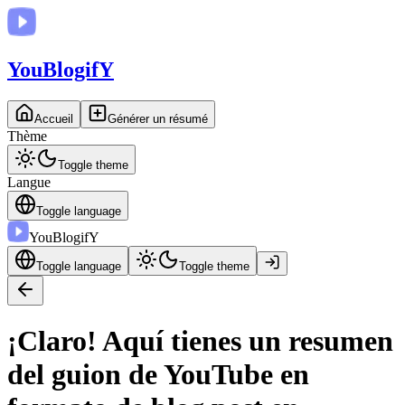
You
BlogifY
Accueil
Générer un résumé
Thème
Toggle theme
Langue
Toggle language
You
BlogifY
Toggle language
Toggle theme
¡Claro! Aquí tienes un resumen
del guion de YouTube en