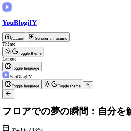
You
BlogifY
Accueil
Générer un résumé
Thème
Toggle theme
Langue
Toggle language
You
BlogifY
Toggle language
Toggle theme
フロアでの夢の瞬間：自分を
2024-10-22 18:58