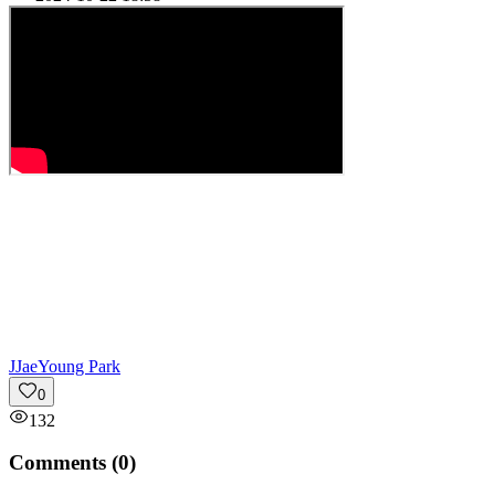
J
JaeYoung Park
0
132
Comments (
0
)