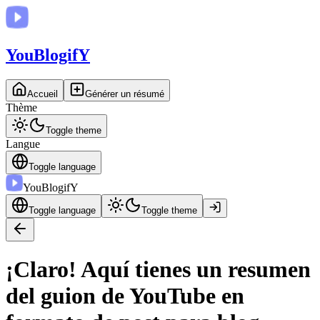
You
BlogifY
Accueil
Générer un résumé
Thème
Toggle theme
Langue
Toggle language
You
BlogifY
Toggle language
Toggle theme
¡Claro! Aquí tienes un resumen
del guion de YouTube en