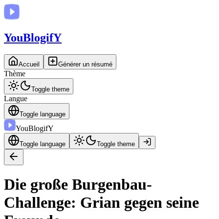
You
BlogifY
Accueil
Générer un résumé
Thème
Toggle theme
Langue
Toggle language
You
BlogifY
Toggle language
Toggle theme
Die große Burgenbau-
Challenge: Grian gegen seine