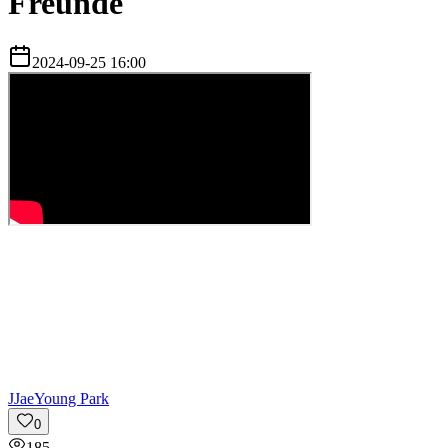
Freunde
2024-09-25 16:00
J
JaeYoung Park
0
185