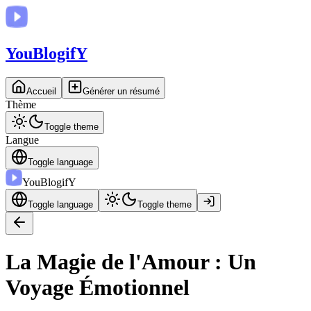
You
BlogifY
Accueil
Générer un résumé
Thème
Toggle theme
Langue
Toggle language
You
BlogifY
Toggle language
Toggle theme
La Magie de l'Amour : Un
Voyage Émotionnel