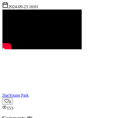
2024-09-23 10:01
J
JaeYoung Park
0
153