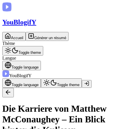
You
BlogifY
Accueil
Générer un résumé
Thème
Toggle theme
Langue
Toggle language
You
BlogifY
Toggle language
Toggle theme
Die Karriere von Matthew
McConaughey – Ein Blick