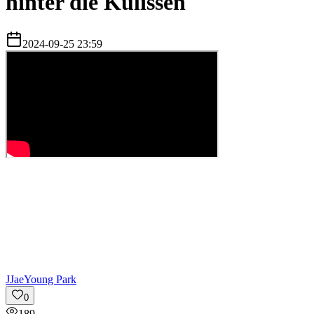
hinter die Kulissen
2024-09-25 23:59
J
JaeYoung Park
0
189