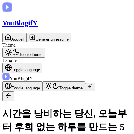
You
BlogifY
Accueil
Générer un résumé
Thème
Toggle theme
Langue
Toggle language
You
BlogifY
Toggle language
Toggle theme
시간을 낭비하는 당신, 오늘부
터 후회 없는 하루를 만드는 5