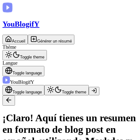
You
BlogifY
Accueil
Générer un résumé
Thème
Toggle theme
Langue
Toggle language
You
BlogifY
Toggle language
Toggle theme
¡Claro! Aquí tienes un resumen
en formato de blog post en