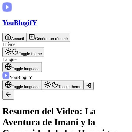
You
BlogifY
Accueil
Générer un résumé
Thème
Toggle theme
Langue
Toggle language
You
BlogifY
Toggle language
Toggle theme
Resumen del Video: La
Aventura de Imani y la