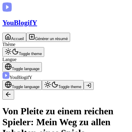
You
BlogifY
Accueil
Générer un résumé
Thème
Toggle theme
Langue
Toggle language
You
BlogifY
Toggle language
Toggle theme
Von Pleite zu einem reichen
Spieler: Mein Weg zu allen