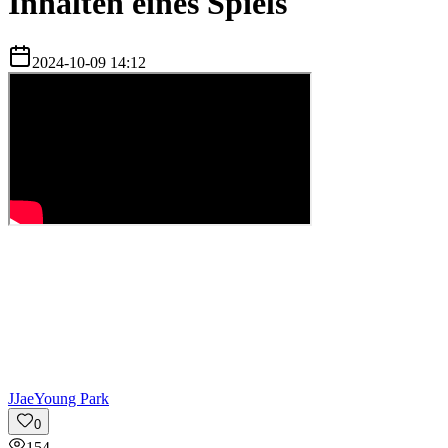
Inhalten eines Spiels
2024-10-09 14:12
J
JaeYoung Park
0
154