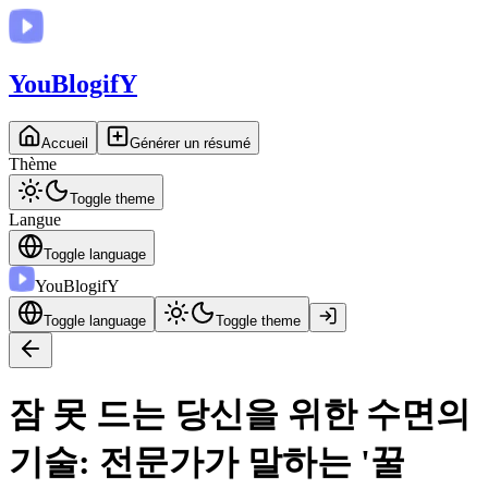
You
BlogifY
Accueil
Générer un résumé
Thème
Toggle theme
Langue
Toggle language
You
BlogifY
Toggle language
Toggle theme
잠 못 드는 당신을 위한 수면의
기술: 전문가가 말하는 '꿀