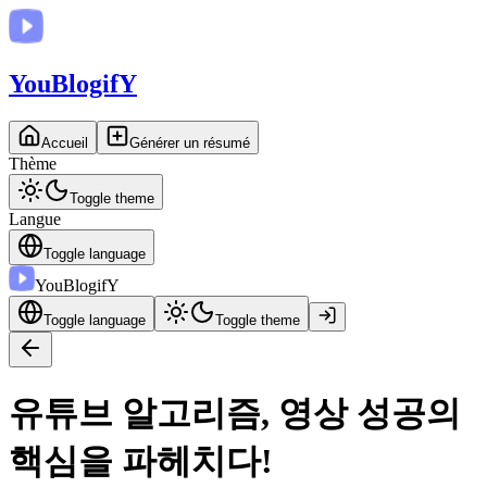
You
BlogifY
Accueil
Générer un résumé
Thème
Toggle theme
Langue
Toggle language
You
BlogifY
Toggle language
Toggle theme
유튜브 알고리즘, 영상 성공의
핵심을 파헤치다!