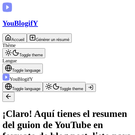
You
BlogifY
Accueil
Générer un résumé
Thème
Toggle theme
Langue
Toggle language
You
BlogifY
Toggle language
Toggle theme
¡Claro! Aquí tienes el resumen
del guion de YouTube en