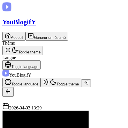
You
BlogifY
Accueil
Générer un résumé
Thème
Toggle theme
Langue
Toggle language
You
BlogifY
Toggle language
Toggle theme
2026-04-03 13:29