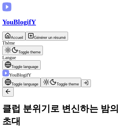
You
BlogifY
Accueil
Générer un résumé
Thème
Toggle theme
Langue
Toggle language
You
BlogifY
Toggle language
Toggle theme
클럽 분위기로 변신하는 밤의
초대