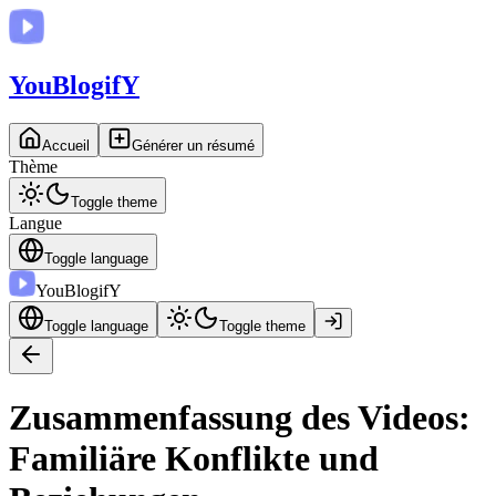
You
BlogifY
Accueil
Générer un résumé
Thème
Toggle theme
Langue
Toggle language
You
BlogifY
Toggle language
Toggle theme
Zusammenfassung des Videos:
Familiäre Konflikte und