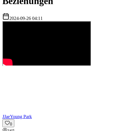
Beziehungen
2024-09-26 04:11
J
JaeYoung Park
0
165