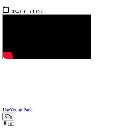
2024-09-25 19:57
J
JaeYoung Park
0
193