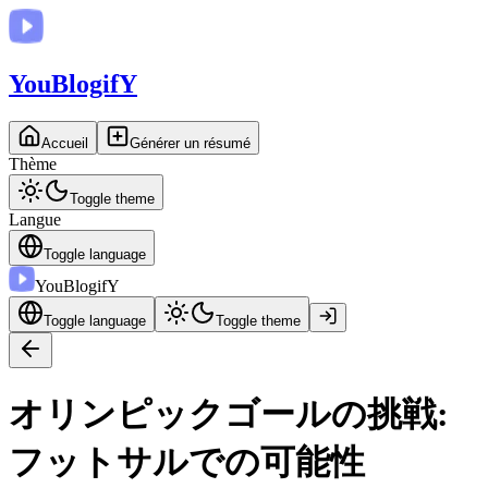
You
BlogifY
Accueil
Générer un résumé
Thème
Toggle theme
Langue
Toggle language
You
BlogifY
Toggle language
Toggle theme
オリンピックゴールの挑戦:
フットサルでの可能性