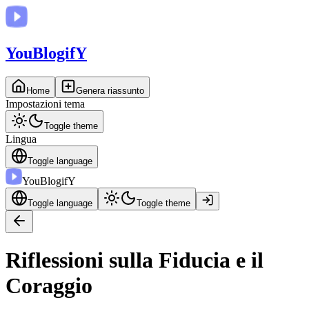
You
BlogifY
Home
Genera riassunto
Impostazioni tema
Toggle theme
Lingua
Toggle language
You
BlogifY
Toggle language
Toggle theme
Riflessioni sulla Fiducia e il
Coraggio