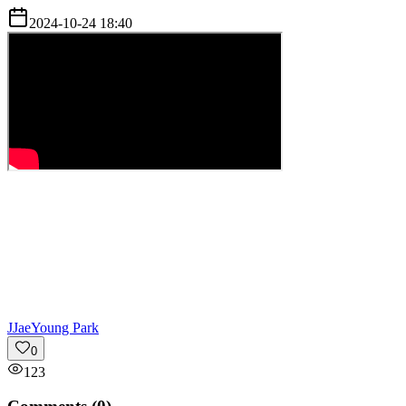
2024-10-24 18:40
J
JaeYoung Park
0
123