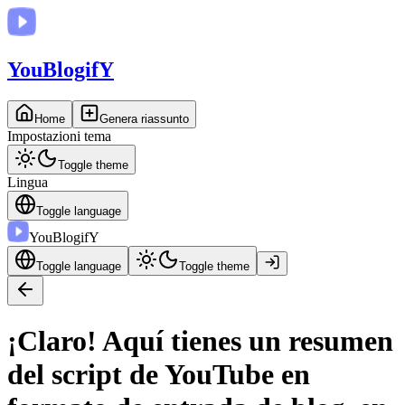
You
BlogifY
Home
Genera riassunto
Impostazioni tema
Toggle theme
Lingua
Toggle language
You
BlogifY
Toggle language
Toggle theme
¡Claro! Aquí tienes un resumen
del script de YouTube en