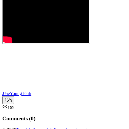
J
JaeYoung Park
0
165
Comments (
0
)