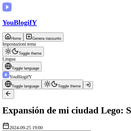
You
BlogifY
Home
Genera riassunto
Impostazioni tema
Toggle theme
Lingua
Toggle language
You
BlogifY
Toggle language
Toggle theme
Expansión de mi ciudad Lego: 
2024-09-25 19:00