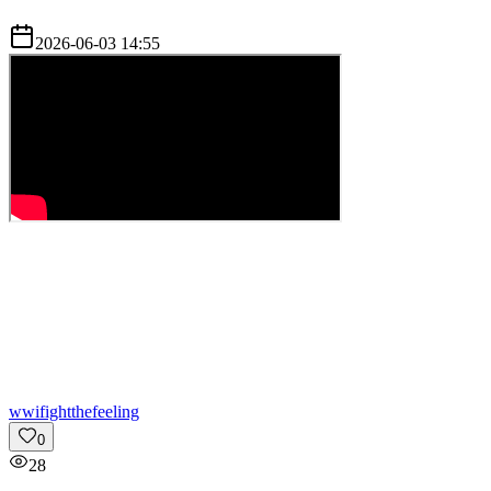
2026-06-03 14:55
w
wifightthefeeling
0
28