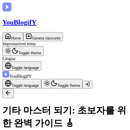
You
BlogifY
Home
Genera riassunto
Impostazioni tema
Toggle theme
Lingua
Toggle language
You
BlogifY
Toggle language
Toggle theme
기타 마스터 되기: 초보자를 위
한 완벽 가이드 🎸