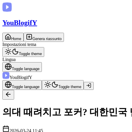
You
BlogifY
Home
Genera riassunto
Impostazioni tema
Toggle theme
Lingua
Toggle language
You
BlogifY
Toggle language
Toggle theme
의대 때려치고 포커? 대한민국 
2026-03-24 11:45