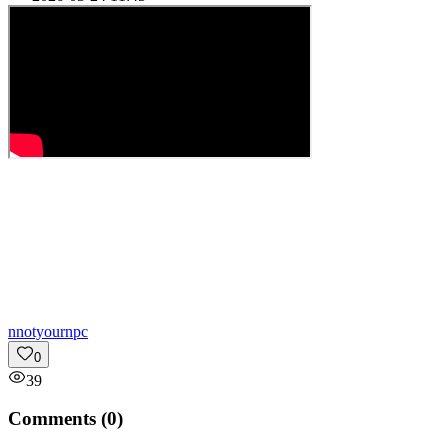
n
notyournpc
0
39
Comments (
0
)