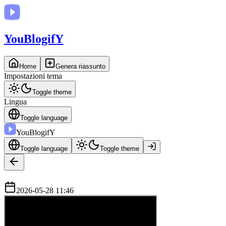
You
BlogifY
Home
Genera riassunto
Impostazioni tema
Toggle theme
Lingua
Toggle language
You
BlogifY
Toggle language
Toggle theme
2026-05-28 11:46