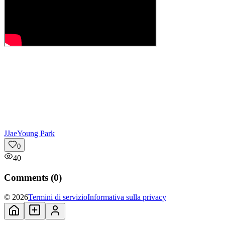
J
JaeYoung Park
0
40
Comments (
0
)
© 2026
Termini di servizio
Informativa sulla privacy