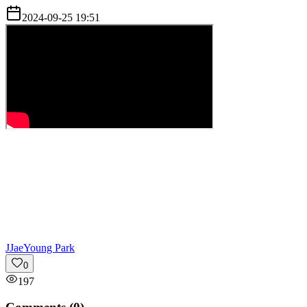
2024-09-25 19:51
J
JaeYoung Park
0
197