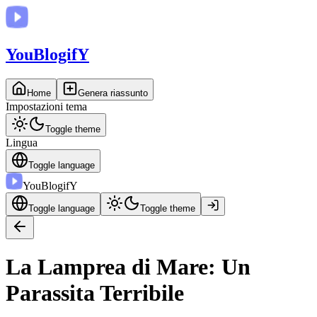
You
BlogifY
Home
Genera riassunto
Impostazioni tema
Toggle theme
Lingua
Toggle language
You
BlogifY
Toggle language
Toggle theme
La Lamprea di Mare: Un
Parassita Terribile