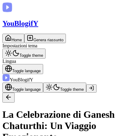
You
BlogifY
Home
Genera riassunto
Impostazioni tema
Toggle theme
Lingua
Toggle language
You
BlogifY
Toggle language
Toggle theme
La Celebrazione di Ganesh
Chaturthi: Un Viaggio