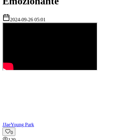
Emozionante
2024-09-26 05:01
J
JaeYoung Park
0
129