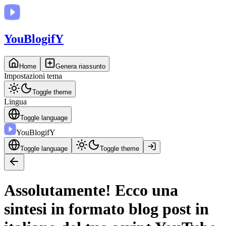
You
BlogifY
Home
Genera riassunto
Impostazioni tema
Toggle theme
Lingua
Toggle language
You
BlogifY
Toggle language
Toggle theme
Assolutamente! Ecco una
sintesi in formato blog post in