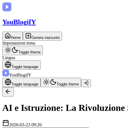
You
BlogifY
Home
Genera riassunto
Impostazioni tema
Toggle theme
Lingua
Toggle language
You
BlogifY
Toggle language
Toggle theme
AI e Istruzione: La Rivoluzione 
2026-03-23 09:26