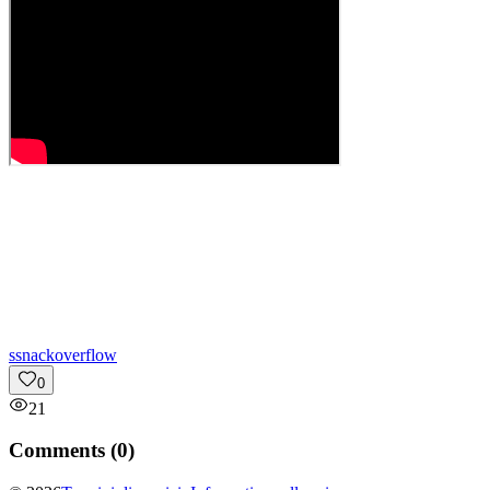
s
snackoverflow
0
21
Comments (
0
)