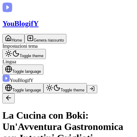
You
BlogifY
Home
Genera riassunto
Impostazioni tema
Toggle theme
Lingua
Toggle language
You
BlogifY
Toggle language
Toggle theme
La Cucina con Boki:
Un'Avventura Gastronomica