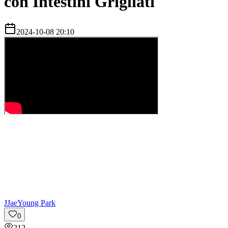
con Intestini Grigliati
2024-10-08 20:10
J
JaeYoung Park
0
212