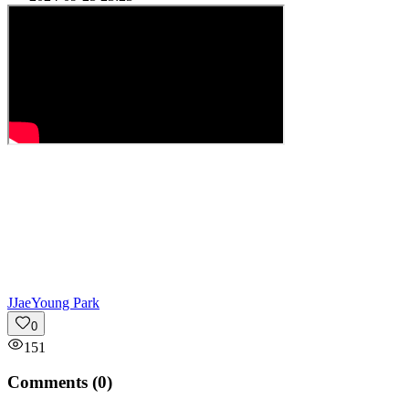
J
JaeYoung Park
0
151
Comments (
0
)