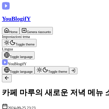
You
BlogifY
Home
Genera riassunto
Impostazioni tema
Toggle theme
Lingua
Toggle language
You
BlogifY
Toggle language
Toggle theme
카페 마루의 새로운 저녁 메뉴 
2024-09-25 23:23