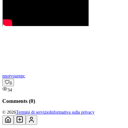
n
notyournpc
0
34
Comments (
0
)
© 2026
Termini di servizio
Informativa sulla privacy