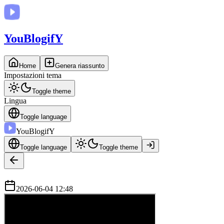
You
BlogifY
Home
Genera riassunto
Impostazioni tema
Toggle theme
Lingua
Toggle language
You
BlogifY
Toggle language
Toggle theme
2026-06-04 12:48