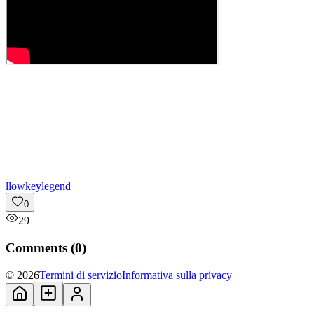
l
lowkeylegend
0
29
Comments (
0
)
© 2026
Termini di servizio
Informativa sulla privacy