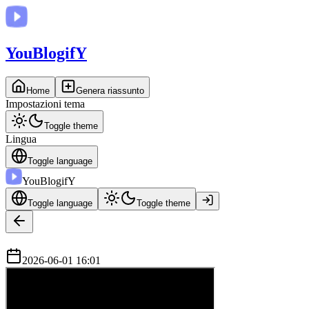
You
BlogifY
Home
Genera riassunto
Impostazioni tema
Toggle theme
Lingua
Toggle language
You
BlogifY
Toggle language
Toggle theme
2026-06-01 16:01