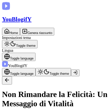
You
BlogifY
Home
Genera riassunto
Impostazioni tema
Toggle theme
Lingua
Toggle language
You
BlogifY
Toggle language
Toggle theme
Non Rimandare la Felicità: Un
Messaggio di Vitalità