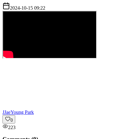
2024-10-15 09:22
J
JaeYoung Park
0
223