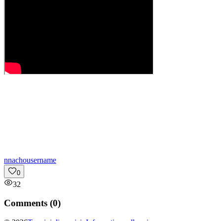
n
nachousername
0
32
Comments (
0
)