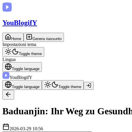
You
BlogifY
Home
Genera riassunto
Impostazioni tema
Toggle theme
Lingua
Toggle language
You
BlogifY
Toggle language
Toggle theme
Baduanjin: Ihr Weg zu Gesundhe
2026-03-29 10:56