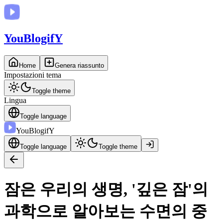
You
BlogifY
Home
Genera riassunto
Impostazioni tema
Toggle theme
Lingua
Toggle language
You
BlogifY
Toggle language
Toggle theme
잠은 우리의 생명, '깊은 잠'의
과학으로 알아보는 수면의 중