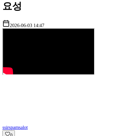
요성
2026-06-03 14:47
s
sirspamsalot
0