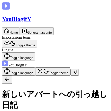
You
BlogifY
Home
Genera riassunto
Impostazioni tema
Toggle theme
Lingua
Toggle language
You
BlogifY
Toggle language
Toggle theme
新しいアパートへの引っ越し
日記