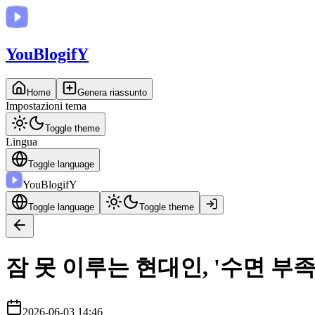
You
BlogifY
Home
Genera riassunto
Impostazioni tema
Toggle theme
Lingua
Toggle language
You
BlogifY
Toggle language
Toggle theme
잠 못 이루는 현대인, '수면 부
2026-06-03 14:46