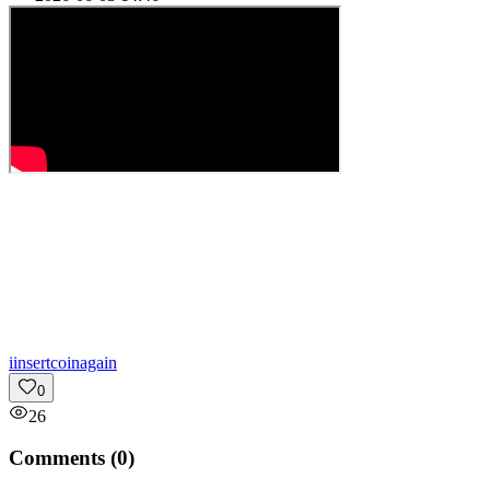
i
insertcoinagain
0
26
Comments (
0
)