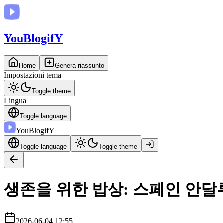
You
BlogifY
Home
Genera riassunto
Impostazioni tema
Toggle theme
Lingua
Toggle language
You
BlogifY
Toggle language
Toggle theme
생존을 위한 밥상: 스페인 안달
2026-06-04 12:55