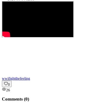
w
wifightthefeeling
0
26
Comments (
0
)