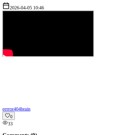
2026-04-05 10:46
e
error404brain
0
33