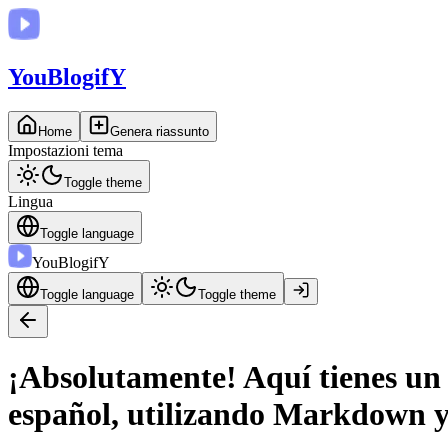
You
BlogifY
Home
Genera riassunto
Impostazioni tema
Toggle theme
Lingua
Toggle language
You
BlogifY
Toggle language
Toggle theme
¡Absolutamente! Aquí tienes un
español, utilizando Markdown y