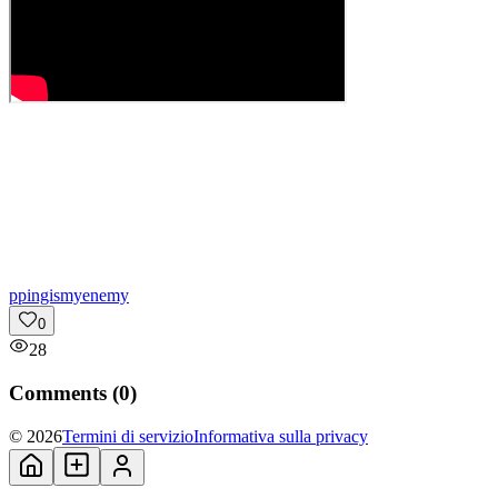
p
pingismyenemy
0
28
Comments (
0
)
© 2026
Termini di servizio
Informativa sulla privacy