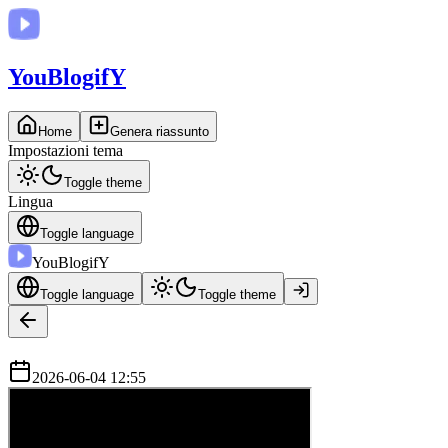
You
BlogifY
Home
Genera riassunto
Impostazioni tema
Toggle theme
Lingua
Toggle language
You
BlogifY
Toggle language
Toggle theme
2026-06-04 12:55