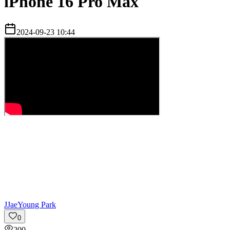
iPhone 16 Pro Max
2024-09-23 10:44
J
JaeYoung Park
0
200