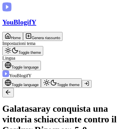
You
BlogifY
Home
Genera riassunto
Impostazioni tema
Toggle theme
Lingua
Toggle language
You
BlogifY
Toggle language
Toggle theme
Galatasaray conquista una
vittoria schiacciante contro il