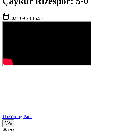
Çaykur Rizespor: 5-0
2024-09-23 16:55
J
JaeYoung Park
0
173