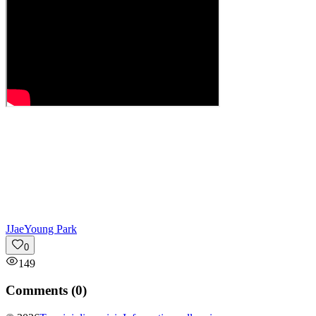
J
JaeYoung Park
0
149
Comments (
0
)