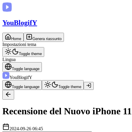
You
BlogifY
Home
Genera riassunto
Impostazioni tema
Toggle theme
Lingua
Toggle language
You
BlogifY
Toggle language
Toggle theme
Recensione del Nuovo iPhone 11:
2024-09-26 06:45